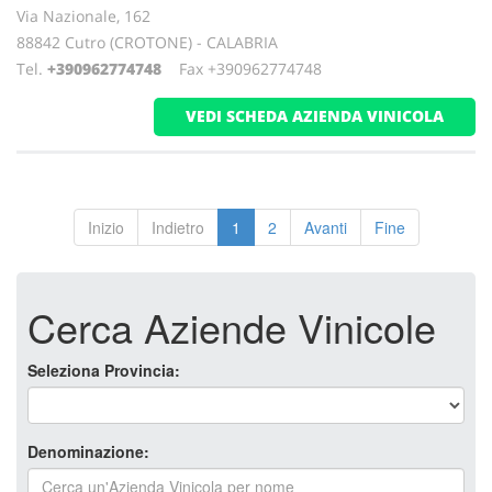
Via Nazionale, 162
88842 Cutro (CROTONE) - CALABRIA
Tel.
+390962774748
Fax +390962774748
VEDI SCHEDA AZIENDA VINICOLA
Inizio
Indietro
1
2
Avanti
Fine
Cerca Aziende Vinicole
Seleziona Provincia:
Denominazione: