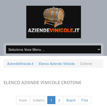
AziendeVinicole.it
Elenco Aziende Vinicole
Crotone
ELENCO AZIENDE VINICOLE
CROTONE
Inizio
Indietro
1
2
Avanti
Fine