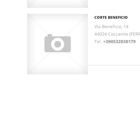
CORTE BENEFICIO
Via Beneficio, 14
44034 Coccanile (FE
Tel.
+390532838179
F