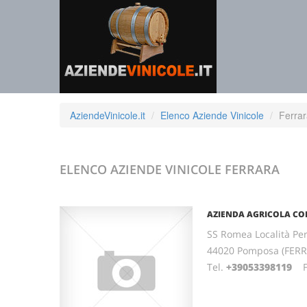
AziendeVinicole.it
Elenco Aziende Vinicole
Ferra
ELENCO AZIENDE VINICOLE
FERRARA
AZIENDA AGRICOLA C
SS Romea Località Per
44020 Pomposa (FER
Tel.
+39053398119
Fa