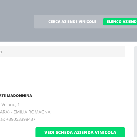
CERCA AZIENDE VINICOLE
ELENCO AZIEND
ra
ORTE MADONNINA
 Volano, 1
RARA) - EMILIA ROMAGNA
x +39053398437
VEDI SCHEDA AZIENDA VINICOLA