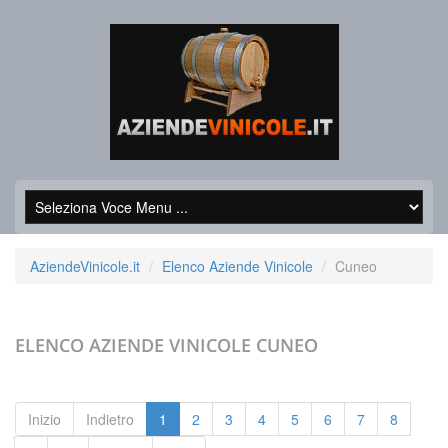
AziendeVinicole.it
Elenco Aziende Vinicole
Cuneo
ELENCO AZIENDE VINICOLE
CUNEO
Inizio
Indietro
1
2
3
4
5
6
7
8