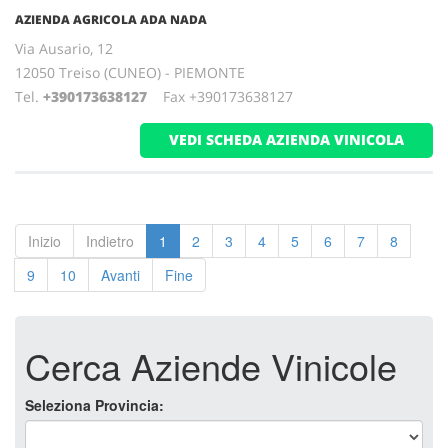
AZIENDA AGRICOLA ADA NADA
Via Ausario, 12
12050 Treiso (CUNEO) - PIEMONTE
Tel.
+390173638127
Fax +390173638127
VEDI SCHEDA AZIENDA VINICOLA
Inizio
Indietro
1
2
3
4
5
6
7
8
9
10
Avanti
Fine
Cerca Aziende Vinicole
Seleziona Provincia: