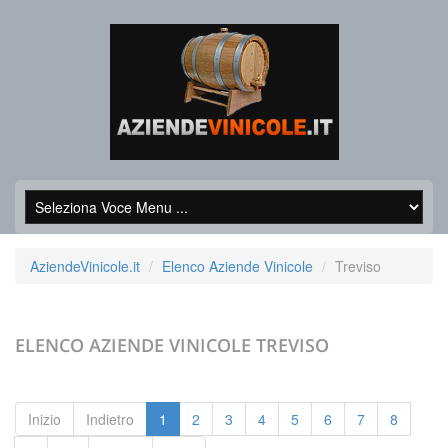
AziendeVinicole.it
Elenco Aziende Vinicole
Treviso
ELENCO AZIENDE VINICOLE
TREVISO
Inizio
Indietro
1
2
3
4
5
6
7
8