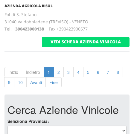
AZIENDA AGRICOLA BISOL
Fol di S. Stefano
31040 Valdobbiadene (TREVISO) - VENETO
Tel.
+390423900138
Fax +390423900577
VEDI SCHEDA AZIENDA VINICOLA
Inizio
Indietro
1
2
3
4
5
6
7
8
9
10
Avanti
Fine
Cerca Aziende Vinicole
Seleziona Provincia: