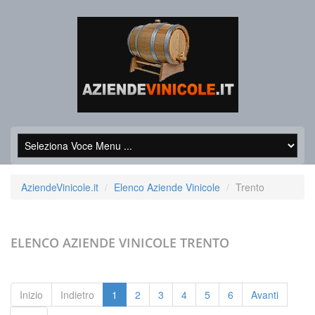
AziendeVinicole.it
Elenco Aziende Vinicole
Trento
ELENCO AZIENDE VINICOLE
TRENTO
Inizio
Indietro
1
2
3
4
5
6
Avanti