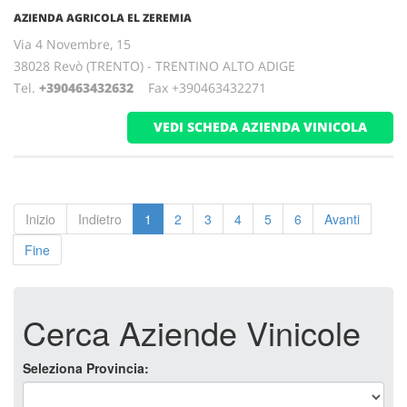
AZIENDA AGRICOLA EL ZEREMIA
Via 4 Novembre, 15
38028 Revò (TRENTO) - TRENTINO ALTO ADIGE
Tel.
+390463432632
Fax +390463432271
VEDI SCHEDA AZIENDA VINICOLA
Inizio
Indietro
1
2
3
4
5
6
Avanti
Fine
Cerca Aziende Vinicole
Seleziona Provincia: