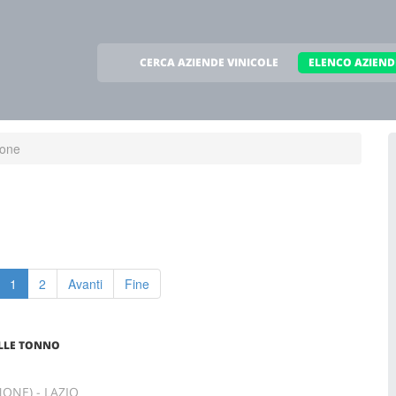
CERCA AZIENDE VINICOLE
ELENCO AZIEND
none
1
2
Avanti
Fine
LLE TONNO
NONE) - LAZIO