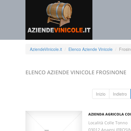
AziendeVinicole.it
Elenco Aziende Vinicole
Frosi
ELENCO AZIENDE VINICOLE
FROSINONE
Inizio
Indietro
AZIENDA AGRICOLA CO
Località Colle Tonno
03012 Anagni (FROSI