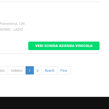
 Prenestina, 134
INONE) - LAZIO
VEDI SCHEDA AZIENDA VINICOLA
izio
Indietro
1
2
Avanti
Fine