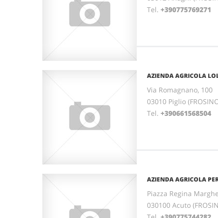
Tel.
+390775769271
F
AZIENDA AGRICOLA LOL
Via Romagnano, 100
03010 Piglio (FROSIN
Tel.
+390661568504
F
AZIENDA AGRICOLA PERI
Piazza Regina Margher
030100 Acuto (FROSI
Tel.
+390775744282
F