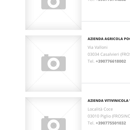
AZIENDA AGRICOLA PO
Via Valloni
03034 Casalvieri (FR
Tel.
+390776618002
F
AZIENDA VITIVINICOLA 
Località Coce
03010 Piglio (FROSIN
Tel.
+390775501032
F