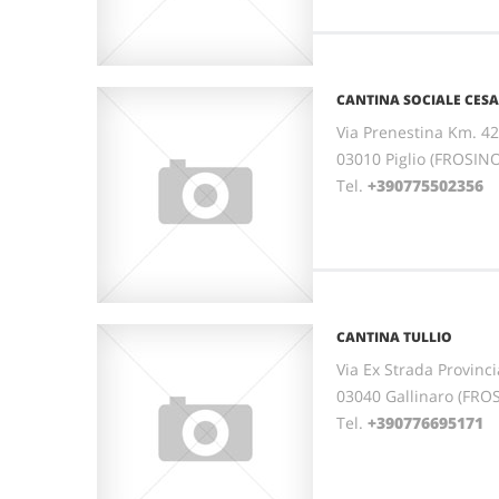
CANTINA SOCIALE CESA
Via Prenestina Km. 42
03010 Piglio (FROSIN
Tel.
+390775502356
F
CANTINA TULLIO
Via Ex Strada Provinci
03040 Gallinaro (FRO
Tel.
+390776695171
F