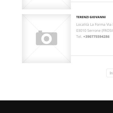
TERENZI GIOVANNI
Località La Forma Via
03010 Serrone (FROS
Tel.
+390775594286
In