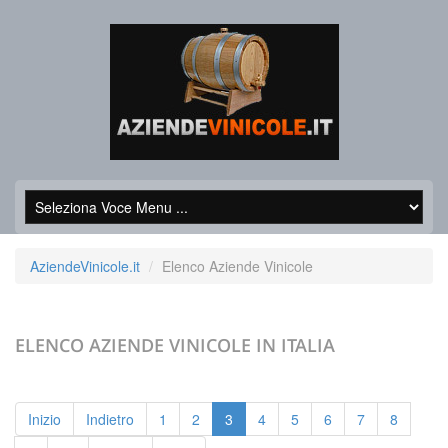
AziendeVinicole.it
Elenco Aziende Vinicole
ELENCO AZIENDE VINICOLE
IN ITALIA
Inizio
Indietro
1
2
3
4
5
6
7
8