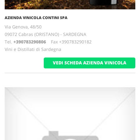
AZIENDA VINICOLA CONTINI SPA
Via Genova, 48/50
09072 Cabras (ORISTANO) - SARDEGNA
Tel.
+390783290806
Fax +390783290182
Vini e Distillati di Sardegna
VEDI SCHEDA AZIENDA VINICOLA