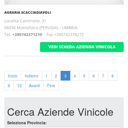
AGRARIA SCACCIADIAVOLI
Località Cantinone, 31
06036 Montefalco (PERUGIA) - UMBRIA
Tel.
+390742371210
Fax +390742378272
VEDI SCHEDA AZIENDA VINICOLA
Inizio
Indietro
1
2
3
4
5
6
7
8
9
10
Avanti
Fine
Cerca Aziende Vinicole
Seleziona Provincia: