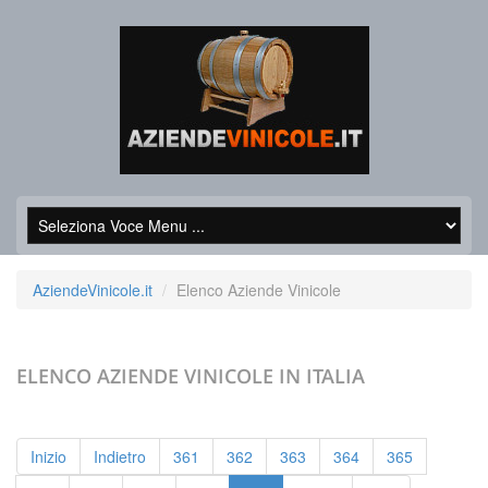
AziendeVinicole.it
Elenco Aziende Vinicole
ELENCO AZIENDE VINICOLE
IN ITALIA
Inizio
Indietro
361
362
363
364
365