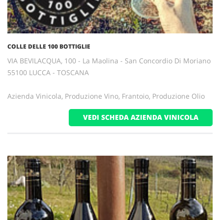
COLLE DELLE 100 BOTTIGLIE
VIA BEVILACQUA, 100 - La Maolina - San Concordio Di Moriano
55100 LUCCA - TOSCANA
Azienda Vinicola, Produzione Vino, Frantoio, Produzione Olio
VEDI SCHEDA AZIENDA VINICOLA