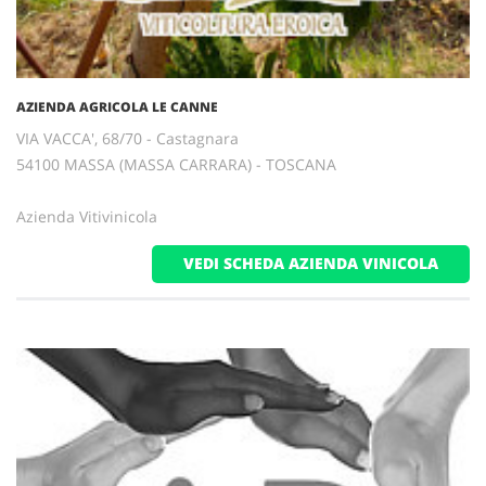
AZIENDA AGRICOLA LE CANNE
VIA VACCA', 68/70 - Castagnara
54100 MASSA (MASSA CARRARA) - TOSCANA
Azienda Vitivinicola
VEDI SCHEDA AZIENDA VINICOLA