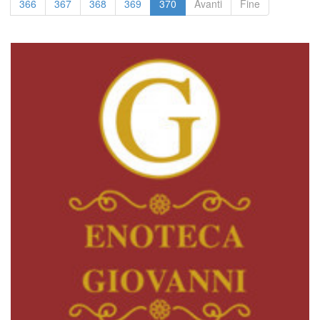
366
367
368
369
370
Avanti
Fine