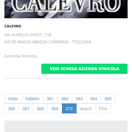
CALEVRO
VIA AURELIA OVEST, 158
54100 MASSA (MASSA CARRARA) - TOSCANA
Azienda Vinicola
VEDI SCHEDA AZIENDA VINICOLA
Inizio
Indietro
361
362
363
364
365
366
367
368
369
370
Avanti
Fine